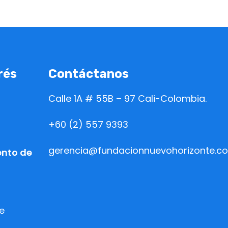
rés
Contáctanos
Calle 1A # 55B – 97 Cali-Colombia.
+60 (2) 557 9393
gerencia@fundacionnuevohorizonte.c
ento de
e